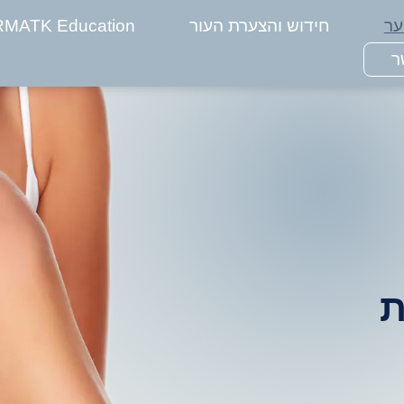
ער
חידוש והצערת העור
MATK Education
ר
ת