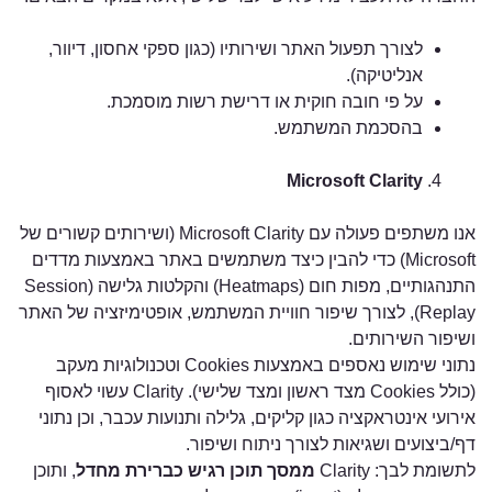
לצורך תפעול האתר ושירותיו (כגון ספקי אחסון, דיוור,
אנליטיקה).
על פי חובה חוקית או דרישת רשות מוסמכת.
בהסכמת המשתמש.
Microsoft Clarity
אנו משתפים פעולה עם Microsoft Clarity (ושירותים קשורים של
Microsoft) כדי להבין כיצד משתמשים באתר באמצעות מדדים
התנהגותיים, מפות חום (Heatmaps) והקלטות גלישה (Session
Replay), לצורך שיפור חוויית המשתמש, אופטימיזציה של האתר
ושיפור השירותים.
נתוני שימוש נאספים באמצעות Cookies וטכנולוגיות מעקב
(כולל Cookies מצד ראשון ומצד שלישי). Clarity עשוי לאסוף
אירועי אינטראקציה כגון קליקים, גלילה ותנועות עכבר, וכן נתוני
דף/ביצועים ושגיאות לצורך ניתוח ושיפור.
לתשומת לבך: Clarity
ממסך תוכן רגיש כברירת מחדל
, ותוכן